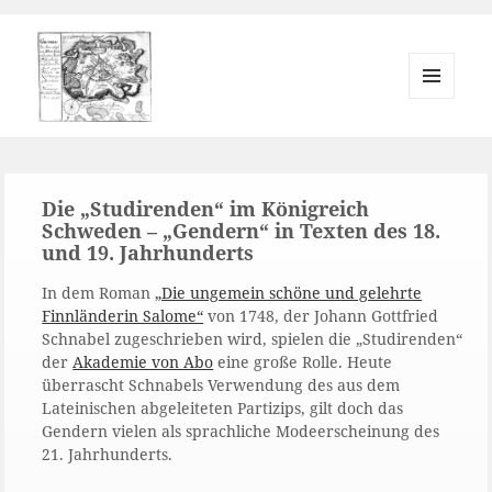
MENÜ
UND
Johann-Gottfried-Schnabel-
WIDGETS
Gesellschaft e.V.
Die „Studirenden“ im Königreich
Schweden – „Gendern“ in Texten des 18.
und 19. Jahrhunderts
In dem Roman
„Die ungemein schöne und gelehrte
Finnländerin Salome“
von 1748, der Johann Gottfried
Schnabel zugeschrieben wird, spielen die „Studirenden“
der
Akademie von Abo
eine große Rolle. Heute
überrascht Schnabels Verwendung des aus dem
Lateinischen abgeleiteten Partizips, gilt doch das
Gendern vielen als sprachliche Modeerscheinung des
21. Jahrhunderts.